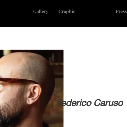
Gallery
Graphic
Who I am
Press
Federico Caruso