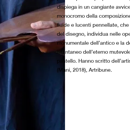
dispiega in un cangiante avvicen
monocromo della composizione 
fluide e lucenti pennellate, c
del disegno, individua nelle op
monumentale dell’antico e la de
istantaneo dell’eterno mutevole
pastello. Hanno scritto dell’art
(Mani, 2018), Artribune.