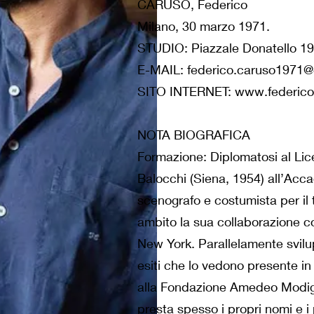
CARUSO, Federico
Milano, 30 marzo 1971.
STUDIO: Piazzale Donatello 19
E-MAIL: federico.caruso1971
SITO INTERNET: www.federicoc
NOTA BIOGRAFICA
Formazione: Diplomatosi al Liceo
Balocchi (Siena, 1954) all’Acca
scenografo e costumista per il t
ambito la sua collaborazione co
New York. Parallelamente svilu
esiti che lo vedono presente in 
alla Fondazione Amedeo Modigli
presta spesso i propri nomi e i 